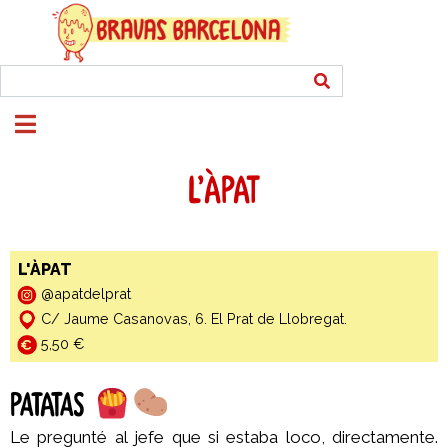
L’ÀPAT
L'ÀPAT
@apatdelprat
C/ Jaume Casanovas, 6. El Prat de Llobregat.
5,50 €
PATATAS
Le pregunté al jefe que si estaba loco, directamente.