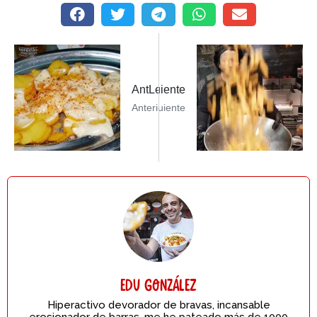
guiente PostBendita TrumfaSiguiente
AntLeer Post AnteriorEl tropezón
Anterior
Siguiente
Edu González
Hiperactivo devorador de bravas, incansable