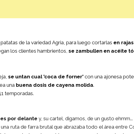
patatas de la variedad Agria, para luego cortarlas
en rajas
egan los clientes hambrientos,
se zambullen en acéite tó
eja,
se untan cual 'coca de forner'
con una ajonesa poten
rea una
buena dosis de cayena molida
.
51 temporadas.
ces por delante
y, su cartel, digamos, de un gusto ehmm... 
. una ruta de farra brutal que abrazaba todo el área entre C