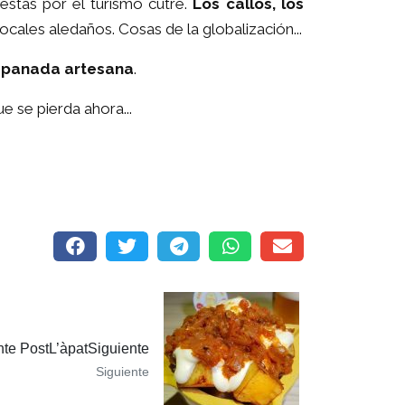
stas por el turismo cutre.
Los callos, los
ales aledaños. Cosas de la globalización...
mpanada artesana
.
 se pierda ahora...
nte PostL’àpatSiguiente
Siguiente