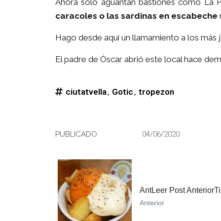
Ahora solo aguantan bastiones como La Pl
caracoles o las sardinas en escabeche
Hago desde aquí un llamamiento a los más 
El padre de Óscar abrió este local hace dem
ciutatvella
,
Gotic
,
tropezon
PUBLICADO
04/06/2020
AntLeer Post AnteriorT
Anterior