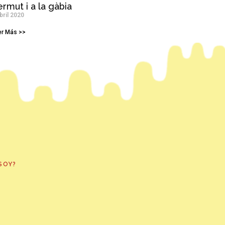
rmut i a la gàbia
bril 2020
er Más >>
SOY?