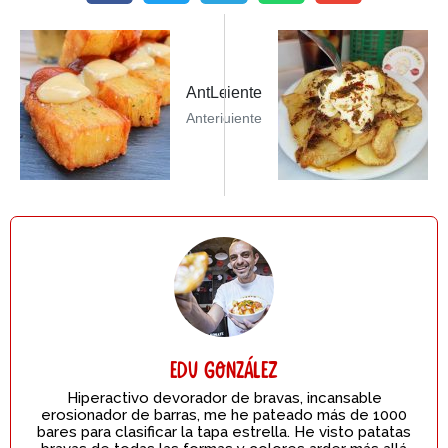
e PostL’escopinya i el CucoSiguiente
AntLeer Post AnteriorEl Mamón
Anterior
Siguiente
Edu González
Hiperactivo devorador de bravas, incansable
erosionador de barras, me he pateado más de 1000
bares para clasificar la tapa estrella. He visto patatas