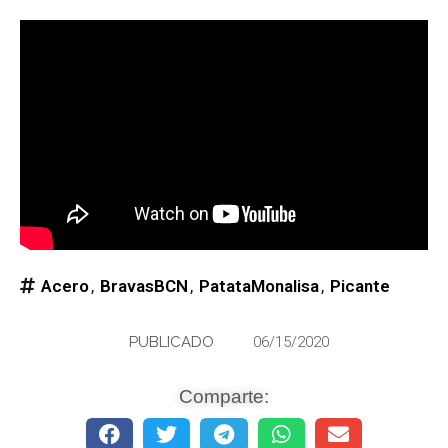
Acero
,
BravasBCN
,
PatataMonalisa
,
Picante
PUBLICADO
06/15/2020
Comparte: