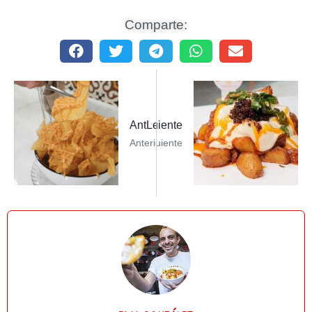
Comparte:
Siguiente PostKoby burgersSiguiente
AntLeer Post AnteriorEl mar de la tran
Anterior
Siguiente