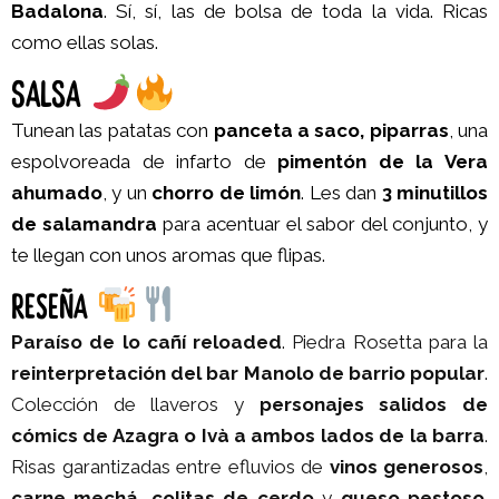
Badalona
. Sí, sí, las de bolsa de toda la vida. Ricas
como ellas solas.
SALSA
Tunean las patatas con
panceta a saco, piparras
, una
espolvoreada de infarto de
pimentón de la Vera
ahumado
, y un
chorro de limón
. Les dan
3 minutillos
de salamandra
para acentuar el sabor del conjunto, y
te llegan con unos aromas que flipas.
RESEÑA
Paraíso de lo cañí reloaded
. Piedra Rosetta para la
reinterpretación del bar Manolo de barrio popular
.
Colección de llaveros y
personajes salidos de
cómics de Azagra o Ivà a ambos lados de la barra
.
Risas garantizadas entre efluvios de
vinos generosos
,
carne mechá
,
colitas de cerdo
y
queso pestoso
.