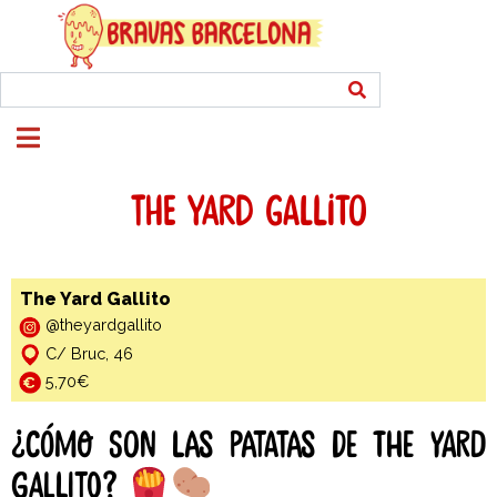
THE YARD GALLITO
The Yard Gallito
@theyardgallito
C/ Bruc, 46
5,70€
¿Cómo son las patatas de The Yard
Gallito?