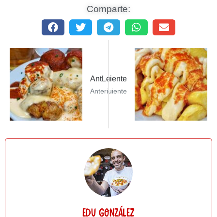
Comparte:
Siguiente PostLas PalmerasSiguiente
AntLeer Post AnteriorLas patatas br
Anterior
Siguiente
Edu González