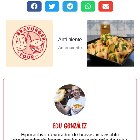
er Siguiente PostL’empanatSiguiente
AntLeer Post Anterior#bravurgertou
Anterior
Siguiente
Edu González
Hiperactivo devorador de bravas, incansable