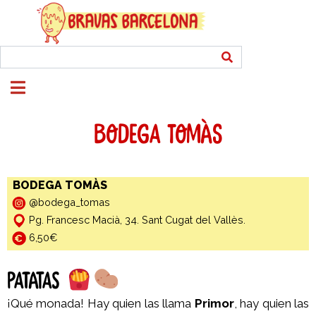
BODEGA TOMÀS
BODEGA TOMÀS
@bodega_tomas
Pg. Francesc Macià, 34. Sant Cugat del Vallès.
6,50€
PATATAS
¡Qué monada! Hay quien las llama
Primor
, hay quien las