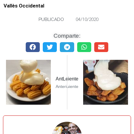
Vallès Occidental
PUBLICADO
04/10/2020
Comparte:
Leer Siguiente PostVivandaSiguiente
AntLeer Post AnteriorComaxurros
Anterior
Siguiente