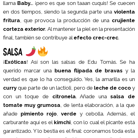
llama
Baby.
.. ¡pero es que son taaan cuquis! Se cuecen
en dos tiempos, siendo la segunda parte una
violenta
fritura
, que provoca la producción de una
crujiente
corteza exterior
. Al mantener la piel en la presentación
final, también se contribuye al
efecto crec-crec
.
SALSA
¡
Exóticas
! Así son las salsas de Edu Tomàs. Se ha
querido marcar una
buena flipada de bravas
y la
verdad es que lo ha conseguido. Yes, la amarilla es un
curry
que parte de un lactioli, pero de
leche de coco
y
con un toque de
citronela
. Añade una
salsa de
tomate muy grumosa
, de lenta elaboración, a la que
añade
pimiento rojo
,
verde
y cebolla. Además, el
carburante aquí es el
kimchi
, con lo cual el picante está
garantizado. Y lo bestia es el final: coronamos toda esta