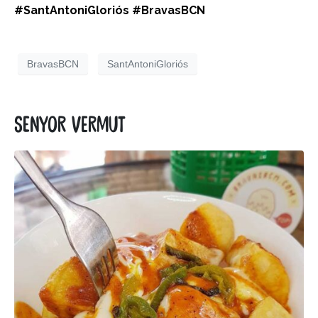
#SantAntoniGloriós
#BravasBCN
BravasBCN
SantAntoniGloriós
Senyor Vermut