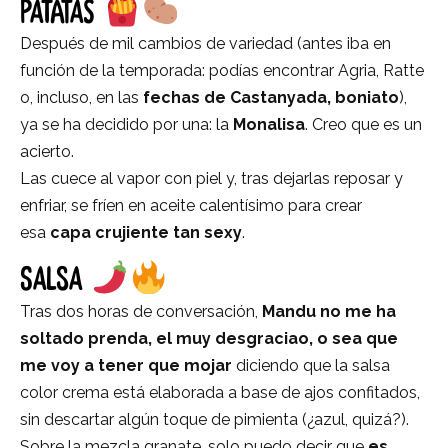
PATATAS
Después de mil cambios de variedad (antes iba en
función de la temporada: podías encontrar Agria, Ratte
o, incluso, en las
fechas de Castanyada, boniato
),
ya se ha decidido por una: la
Monalisa
. Creo que es un
acierto.
Las cuece al vapor con piel y, tras dejarlas reposar y
enfriar, se fríen en aceite calentísimo para crear
esa
capa crujiente tan sexy
.
SALSA
Tras dos horas de conversación,
Mandu no me ha
soltado prenda, el muy desgraciao, o sea que
me voy a tener que mojar
diciendo que la salsa
color crema está elaborada a base de ajos confitados,
sin descartar algún toque de pimienta (¿azul, quizá?).
Sobre la mezcla granate, solo puedo decir que
es