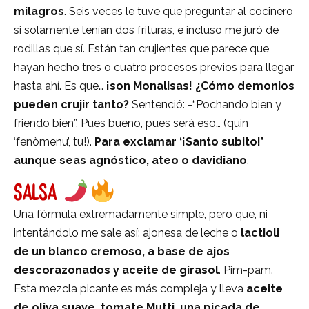
milagros
. Seis veces le tuve que preguntar al cocinero
si solamente tenían dos frituras, e incluso me juró de
rodillas que sí. Están tan crujientes que parece que
hayan hecho tres o cuatro procesos previos para llegar
hasta ahí. Es que…
¡son Monalisas! ¿Cómo demonios
pueden crujir tanto?
Sentenció: -“Pochando bien y
friendo bien”. Pues bueno, pues será eso… (quin
‘fenòmenu’, tu!).
Para exclamar ‘¡Santo subito!’
aunque seas agnóstico, ateo o davidiano
.
SALSA
Una fórmula extremadamente simple, pero que, ni
intentándolo me sale así: ajonesa de leche o
lactioli
de un blanco cremoso, a base de ajos
descorazonados y aceite de girasol
. Pim-pam.
Esta mezcla picante es más compleja y lleva
aceite
de oliva suave, tomate Mutti, una picada de