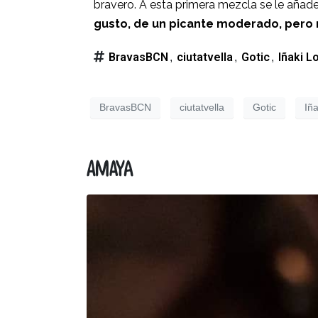
bravero. A esta primera mezcla se le añade h
gusto, de un picante moderado, pero
BravasBCN
ciutatvella
Gotic
Iñaki L
,
,
,
BravasBCN
ciutatvella
Gotic
Iñ
Amaya