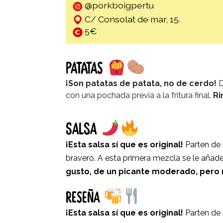
@porkboigpertu
C/ Consolat de mar, 15.
5€
PATATAS
¡Son patatas de patata, no de cerdo!
D
con una pochada previa a la fritura final.
Ri
SALSA
¡Esta salsa sí que es original!
Parten de 
bravero. A esta primera mezcla se le añade h
gusto, de un picante moderado, pero
RESEÑA
¡Esta salsa sí que es original!
Parten de 