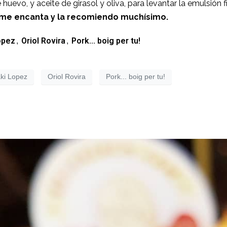
uevo, y aceite de girasol y oliva, para levantar la emulsión f
 me encanta y la recomiendo muchísimo.
opez
Oriol Rovira
Pork... boig per tu!
,
,
aki Lopez
Oriol Rovira
Pork... boig per tu!