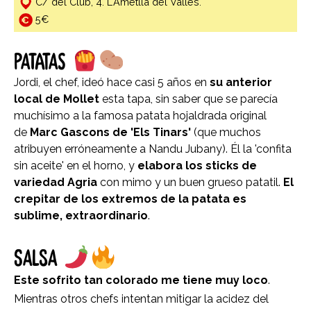
C/ del Club, 4. L'Ametlla del Vallès.
5€
PATATAS
Jordi, el chef, ideó hace casi 5 años en
su anterior
local de Mollet
esta tapa, sin saber que se parecía
muchísimo a la famosa patata hojaldrada original
de
Marc Gascons de 'Els Tinars'
(que muchos
atribuyen erróneamente a Nandu Jubany). Él la 'confita
sin aceite' en el horno, y
elabora los sticks de
variedad Agria
con mimo y un buen grueso patatil.
El
crepitar de los extremos de la patata es
sublime, extraordinario
.
SALSA
Este sofrito tan colorado me tiene muy loco
.
Mientras otros chefs intentan mitigar la acidez del