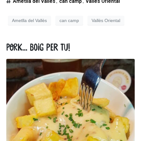
Ametlla del Vallès
can camp
Vallès Oriental
,
,
Ametlla del Vallès
can camp
Vallès Oriental
Pork… boig per tu!