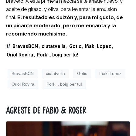
bravero. A esta primera mezcla se le añade huevo, y
aceite de girasol y oliva, para levantar la emulsión
final.
El resultado es dulzón y, para mi gusto, de
un picante moderado, pero me encanta y la
recomiendo muchísimo.
BravasBCN
ciutatvella
Gotic
Iñaki Lopez
,
,
,
,
Oriol Rovira
Pork... boig per tu!
,
BravasBCN
ciutatvella
Gotic
Iñaki Lopez
Oriol Rovira
Pork... boig per tu!
Agreste de Fabio & Roser