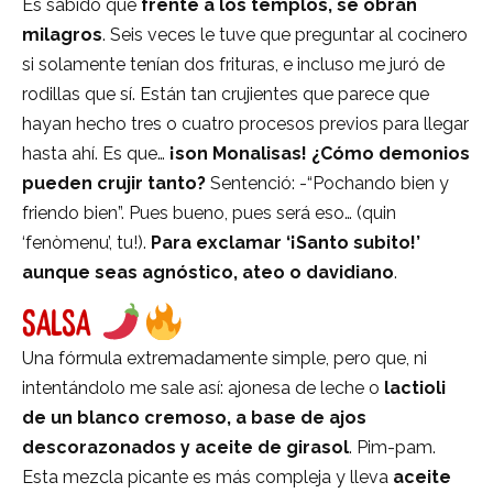
Es sabido que
frente a los templos, se obran
milagros
. Seis veces le tuve que preguntar al cocinero
si solamente tenían dos frituras, e incluso me juró de
rodillas que sí. Están tan crujientes que parece que
hayan hecho tres o cuatro procesos previos para llegar
hasta ahí. Es que…
¡son Monalisas! ¿Cómo demonios
pueden crujir tanto?
Sentenció: -“Pochando bien y
friendo bien”. Pues bueno, pues será eso… (quin
‘fenòmenu’, tu!).
Para exclamar ‘¡Santo subito!’
aunque seas agnóstico, ateo o davidiano
.
SALSA
Una fórmula extremadamente simple, pero que, ni
intentándolo me sale así: ajonesa de leche o
lactioli
de un blanco cremoso, a base de ajos
descorazonados y aceite de girasol
. Pim-pam.
Esta mezcla picante es más compleja y lleva
aceite