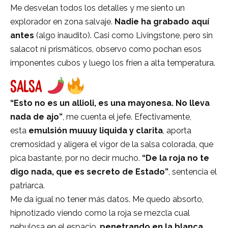
Me desvelan todos los detalles y me siento un
explorador en zona salvaje.
Nadie ha grabado aquí
antes
(algo inaudito). Casi como Livingstone, pero sin
salacot ni prismáticos, observo como pochan esos
imponentes cubos y luego los fríen a alta temperatura.
SALSA
“Esto no es un allioli, es una mayonesa. No lleva
nada de ajo”
, me cuenta el jefe. Efectivamente,
esta
emulsión muuuy liquida y clarita
, aporta
cremosidad y aligera el vigor de la salsa colorada, que
pica bastante, por no decir mucho.
“De la roja no te
digo nada, que es secreto de Estado”
, sentencia el
patriarca.
Me da igual no tener más datos. Me quedo absorto,
hipnotizado viendo como la roja se mezcla cual
nebulosa en el espacio,
penetrando en la blanca