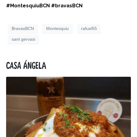
#MontesquiuBCN #bravasBCN
BravasBCN
Montesquiu
rafuel55
sant gervasi
Casa Ángela