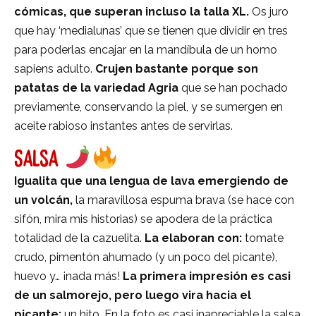
cómicas, que superan incluso la talla XL.
Os juro
que hay ‘medialunas’ que se tienen que dividir en tres
para poderlas encajar en la mandíbula de un homo
sapiens adulto.
Crujen bastante porque son
patatas de la variedad Agria
que se han pochado
previamente, conservando la piel, y se sumergen en
aceite rabioso instantes antes de servirlas.
SALSA
Igualita que una lengua de lava emergiendo de
un volcán,
la maravillosa espuma brava (se hace con
sifón, mira mis historias) se apodera de la práctica
totalidad de la cazuelita.
La elaboran con:
tomate
crudo, pimentón ahumado (y un poco del picante),
huevo y… ¡nada más!
La primera impresión es casi
de un salmorejo, pero luego vira hacia el
picante:
un hito. En la foto es casi inapreciable la salsa