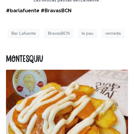
Las míticas patitas del Lafuente.
#barlafuente
#BravasBCN
Bar Lafuente
BravasBCN
la pau
verneda
Montesquiu