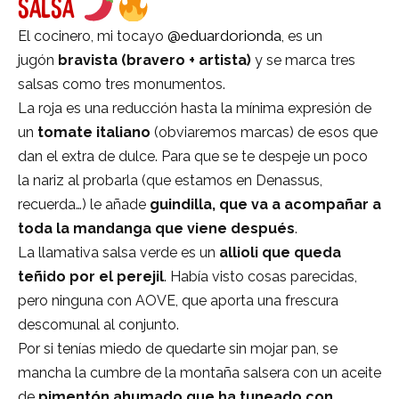
Salsa
@eduardorionda
El cocinero, mi tocayo
, es un
jugón
bravista (bravero + artista)
y se marca tres
salsas como tres monumentos.
La roja es una reducción hasta la mínima expresión de
un
tomate italiano
(obviaremos marcas) de esos que
dan el extra de dulce. Para que se te despeje un poco
la nariz al probarla (que estamos en Denassus,
recuerda…) le añade
guindilla, que va a acompañar a
toda la mandanga que viene después
.
La llamativa salsa verde es un
allioli que queda
teñido por el perejil
. Había visto cosas parecidas,
pero ninguna con AOVE, que aporta una frescura
descomunal al conjunto.
Por si tenías miedo de quedarte sin mojar pan, se
mancha la cumbre de la montaña salsera con un aceite
de
pimentón ahumado que ha tuneado con