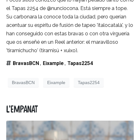
el Tapas 2254 de @nunciocona. Está siempre a tope.
Su carbonara la conoce toda la ciudad, pero querían
acentuar su espíritu de fusión de tapeo 'italocatalà', y lo
han conseguido con estas bravas o con otra virguería
que os enseñé en un Reel anterior: el maravilloso
'tiramichucho' (tiramisú + xuixo).
BravasBCN
Eixample
Tapas2254
,
,
BravasBCN
Eixample
Tapas2254
L’empanat