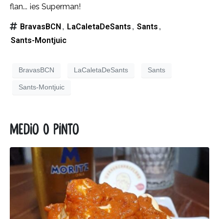
flan... ¡es Superman!
BravasBCN
LaCaletaDeSants
Sants
,
,
,
Sants-Montjuic
BravasBCN
LaCaletaDeSants
Sants
Sants-Montjuic
Medio o Pinto