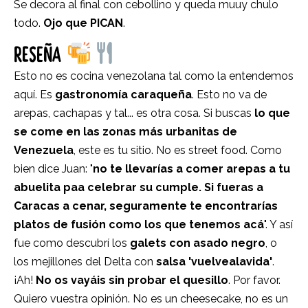
Se decora al final con cebollino y queda muuy chulo
todo.
Ojo que PICAN
.
RESEÑA
Esto no es cocina venezolana tal como la entendemos
aquí. Es
gastronomía caraqueña
. Esto no va de
arepas, cachapas y tal... es otra cosa. Si buscas
lo que
se come en las zonas más urbanitas de
Venezuela
, este es tu sitio. No es street food. Como
bien dice Juan: "
no te llevarías a comer arepas a tu
abuelita paa celebrar su cumple. Si fueras a
Caracas a cenar, seguramente te encontrarías
platos de fusión como los que tenemos acá
". Y así
fue como descubrí los
galets con asado negro
, o
los mejillones del Delta con
salsa 'vuelvealavida'
.
¡Ah!
No os vayáis sin probar el quesillo
. Por favor.
Quiero vuestra opinión. No es un cheesecake, no es un