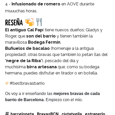
4 -
Infusionado de romero
en AOVE durante
muuuchas horas.
RESEÑA
El antiguo Cal Pap
i tiene nuevos dueños: Gladys y
Roger, que
son del barrio
y tienen también la
maravillosa
Bodega Fermín
.
Buñuelos de bacalao
(homenaje a la antigua
propiedad), otras bravas que también lo petan (las del
"
negre de la Riba
"), pescado del día y
muchísima
birra artesana
que, como su bodega
hermana, puedes disfrutar en tirador o en botella.
#bestbravasbarrio
Os voy a ir enseñando las
mejores bravas de cada
barrio de Barcelona
. Empiezo con el mío.
barceloneta
BravasBCN
ciutatvella
estraperlo
,
,
,