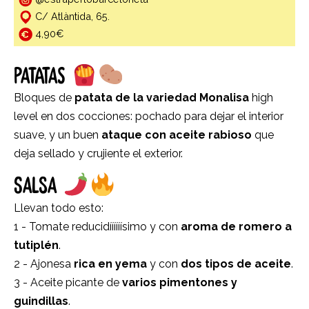
C/ Atlàntida, 65.
4,90€
PATATAS
Bloques de
patata de la variedad Monalisa
high
level en dos cocciones: pochado para dejar el interior
suave, y un buen
ataque con aceite rabioso
que
deja sellado y crujiente el exterior.
SALSA
Llevan todo esto:
1 - Tomate reducidíííííísimo y con
aroma de romero a
tutiplén
.
2 - Ajonesa
rica en yema
y con
dos tipos de aceite
.
3 - Aceite picante de
varios pimentones y
guindillas
.