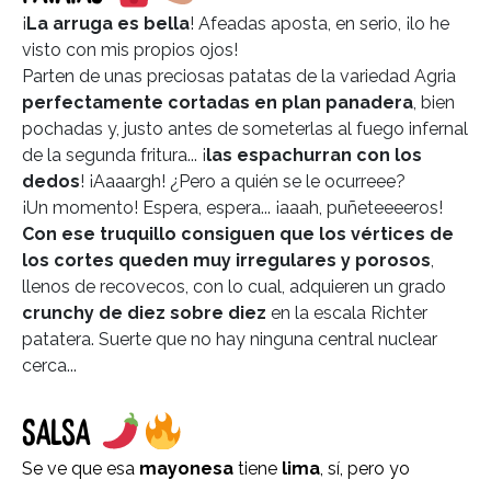
¡
La arruga es bella
! Afeadas aposta, en serio, ¡lo he
visto con mis propios ojos!
Parten de unas preciosas patatas de la variedad Agria
perfectamente cortadas en plan panadera
, bien
pochadas y, justo antes de someterlas al fuego infernal
de la segunda fritura... ¡
las espachurran con los
dedos
! ¡Aaaargh! ¿Pero a quién se le ocurreee?
¡Un momento! Espera, espera... ¡aaah, puñeteeeeros!
Con ese truquillo consiguen que los vértices de
los cortes queden muy irregulares y porosos
,
llenos de recovecos, con lo cual, adquieren un grado
crunchy de diez sobre diez
en la escala Richter
patatera. Suerte que no hay ninguna central nuclear
cerca...
SALSA
Se ve que esa
mayonesa
tiene
lima
, sí, pero yo