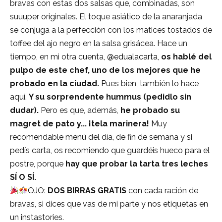
bravas con estas dos salsas que, combinadas, son
suuuper originales. El toque asiático de la anaranjada
se conjuga a la perfección con los matices tostados de
toffee del ajo negro en la salsa grisácea. Hace un
tiempo, en mi otra cuenta,
@edualacarta
,
os hablé del
pulpo de este chef, uno de los mejores que he
probado en la ciudad.
Pues bien, también lo hace
aquí.
Y su sorprendente hummus (pedidlo sin
dudar).
Pero es que, además,
he probado su
magret de pato y... ¡tela marinera!
Muy
recomendable menú del día, de fin de semana y si
pedís carta, os recomiendo que guardéis hueco para el
postre, porque
hay que probar la tarta tres leches
SÍ O SÍ.
OJO:
DOS BIRRAS GRATIS
con cada ración de
bravas, si dices que vas de mi parte y nos etiquetas en
un instastories.