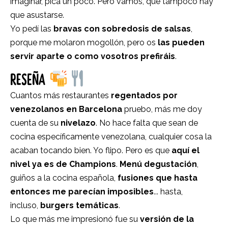
imaginar, pica un poco. Pero vamos, que tampoco hay
que asustarse.
Yo pedí las
bravas con sobredosis de salsas
,
porque me molaron mogollón, pero os
las pueden
servir aparte o como vosotros prefiráis
.
RESEÑA
Cuantos más restaurantes
regentados por
venezolanos en Barcelona
pruebo, más me doy
cuenta de su
nivelazo
. No hace falta que sean de
cocina específicamente venezolana, cualquier cosa la
acaban tocando bien. Yo flipo. Pero es que
aquí el
nivel ya es de Champions
.
Menú degustación
,
guiños a la cocina española,
fusiones que hasta
entonces me parecían imposibles
... hasta,
incluso,
burgers temáticas
.
Lo que más me impresionó fue su
versión de la