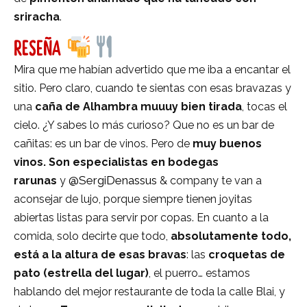
sriracha
.
RESEÑA
Mira que me habían advertido que me iba a encantar el
sitio. Pero claro, cuando te sientas con esas bravazas y
una
caña de Alhambra muuuy bien tirada
, tocas el
cielo. ¿Y sabes lo más curioso? Que no es un bar de
cañitas: es un bar de vinos. Pero de
muy buenos
vinos. Son especialistas en bodegas
@SergiDenassus
rarunas
y
& company te van a
aconsejar de lujo, porque siempre tienen joyitas
abiertas listas para servir por copas. En cuanto a la
comida, solo decirte que todo,
absolutamente todo,
está a la altura de esas bravas
: las
croquetas de
pato (estrella del lugar)
, el puerro… estamos
hablando del mejor restaurante de toda la calle Blai, y